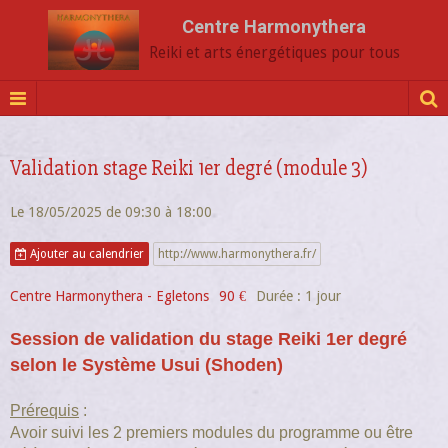
Centre Harmonythera
Reiki et arts énergétiques pour tous
Validation stage Reiki 1er degré (module 3)
Le 18/05/2025
de 09:30
à 18:00
Ajouter au calendrier
http://www.harmonythera.fr/
Centre Harmonythera - Egletons
90 €
Durée : 1 jour
Session de validation du stage Reiki 1er degré
selon le Système Usui (Shoden)
Prérequis
:
Avoir suivi les 2 premiers modules du programme ou être